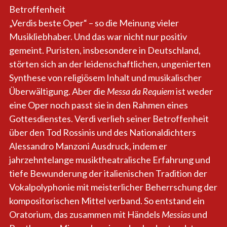
Betroffenheit
„Verdis beste Oper“ – so die Meinung vieler
Musikliebhaber. Und das war nicht nur positiv
gemeint. Puristen, insbesondere in Deutschland,
störten sich an der leidenschaftlichen, ungenierten
Synthese von
religiö
sem Inhalt und musikalischer
Überwältigung. Aber die
Messa da Requiem
ist weder
eine Oper noch passt sie in den Rahmen eines
Gottesdienstes. Verdi verlieh seiner Betroffenheit
über den Tod Rossinis und des Nationald
ichters
Alessandro Manzoni
Ausdruck, indem er
jahrzehntelange musiktheatralische Erfahrung und
tiefe Bewunderung der italienischen Tradition der
Vokalpolyphonie mit meisterlicher Beherrschung der
kompositorischen Mittel verband. So entstand ein
Oratorium, das zusammen mit Händels
Messias
und