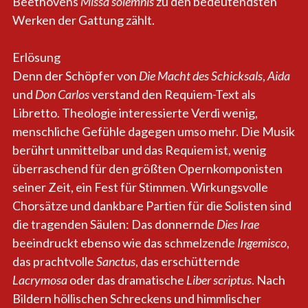
Beethovens
Missa solemnis
zu den bedeutendsten
Werken der Gattung zählt.
Erlösung
Denn der Schöpfer von
Die Macht des Schicksals
,
Aida
und
Don Carlos
verstand den Requiem-Text als
Libretto. Theologie interessierte Verdi wenig,
menschliche Gefühle dagegen umso mehr. Die Musik
berührt unmittelbar und das Requiem ist, wenig
überraschend für den größten Opernkomponisten
seiner Zeit, ein Fest für Stimmen. Wirkungsvolle
Chorsätze und dankbare Partien für die Solisten sind
die tragenden Säulen: Das donnernde
Dies Irae
beeindruckt ebenso wie das schmelzende
Ingemisco
,
das prachtvolle
Sanctus
, das erschütternde
Lacrymosa
oder das dramatische
Liber scriptus
. Nach
Bildern höllischen Schreckens und himmlischer