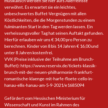
musikalisch werden Sie hier aufs Allerfeinste
verwöhnt. Es erwartet sie ein leichtes,
unbeschwertes Buffet-Vergnügen mit allen
Köstlichkeiten, die die Morgenstunden zu einem
fulminanten Start in den Tag werden lassen. Ein
verheissungsvoller Tag hat seinen Auftakt gefunden.
Hierfür erlauben wir uns € 34,00 pro Person zu
berechnen. Kinder von 8 bis 14 Jahren € 16,00 und
unter 8 Jahren kostenfrei.
VVK (Preise inklusive der Teilnahme am Brunch-
Buffet):
https://www.reservix.de/tickets-klassik-
brunch-mit-der-neuen-philharmonie-frankfurt-
romantische-klaenge-mit-harfe-floete-cello-in-
hanau-ellis-hanau-am-5-9-2021/e1685094
Gefördert vom Hessischen Ministerium für
Wissenschaft und Kunst im Rahmen des