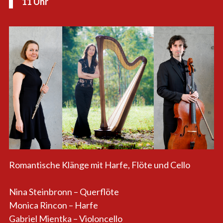
11 Uhr
Romantische Klänge mit Harfe, Flöte und Cello
Nina Steinbronn – Querflöte
Monica Rincon – Harfe
Gabriel Mientka – Violoncello