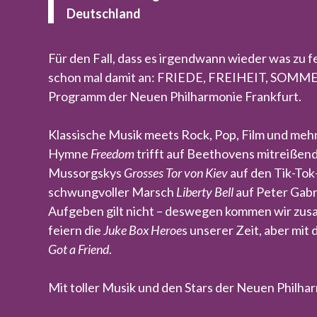
Deutschland
Für den Fall, dass es irgendwann wieder was zu fe
schon mal damit an: FRIEDE, FREIHEIT, SOMM
Programm der Neuen Philharmonie Frankfurt.
Klassische Musik meets Rock, Pop, Film und meh
Hymne
Freedom
trifft auf Beethovens mitreißen
Mussorgskys
Grosses Tor von Kiev
auf den Tik-Tok
schwungvoller Marsch
L
iberty Bell
auf Peter Gabr
Aufgeben gilt nicht – deswegen kommen wir z
feiern die
Juke Box Heroe
s unserer Zeit, aber mit
Got a Friend
.
Mit toller Musik und den Stars der Neuen Philha