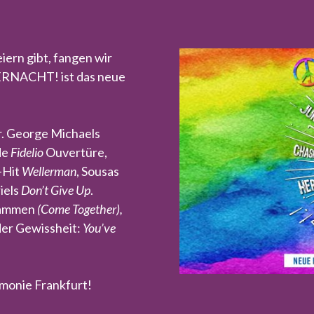
iern gibt, fangen wir
ERNACHT! ist das neue
r. George Michaels
de
Fidelio
Ouvertüre,
-Hit
Wellerman
, Sousas
iels
Don’t Give Up
.
usammen
(Come Together),
 der Gewissheit:
You’ve
rmonie Frankfurt!