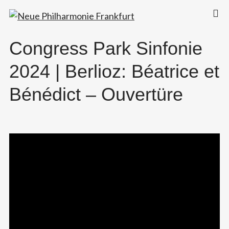
Neue Philharmonie Frankfurt
Das Klassik-Crossover-Orchester
Congress Park Sinfonie
2024 | Berlioz: Béatrice et
Bénédict – Ouvertüre