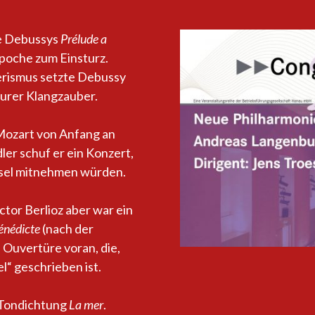
e Debussys
Prélude a
Epoche zum Einsturz.
rismus setzte Debussy
purer Klangzauber.
Mozart von Anfang an
er schuf er ein Konzert,
Insel mitnehmen würden.
or Berlioz aber war ein
Bénédicte
(nach der
ge Ouvertüre voran, die,
l“ geschrieben ist.
 Tondichtung
La mer
.