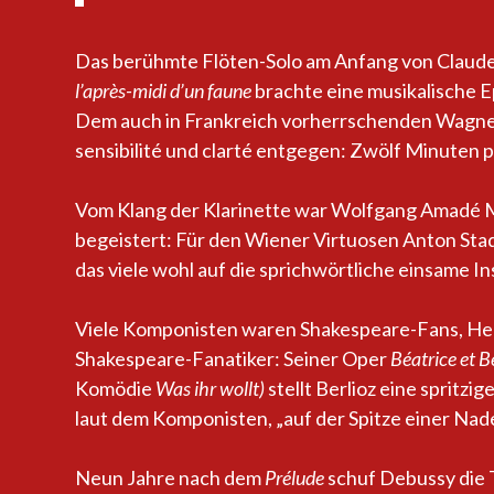
Das berühmte Flöten-Solo am Anfang von Claud
l’après-midi d’un faune
brachte eine musikalische 
Dem auch in Frankreich vorherrschenden Wagne
sensibilité und clarté entgegen: Zwölf Minuten 
Vom Klang der Klarinette war Wolfgang Amadé 
begeistert: Für den Wiener Virtuosen Anton Stadl
das viele wohl auf die sprichwörtliche einsame 
Viele Komponisten waren Shakespeare-Fans, Hect
Shakespeare-Fanatiker: Seiner Oper
Béatrice et 
Komödie
Was ihr wollt)
stellt Berlioz eine spritzi
laut dem Komponisten, „auf der Spitze einer Nade
Neun Jahre nach dem
Prélude
schuf Debussy die