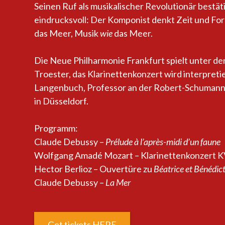
Seinen Ruf als musikalischer Revolutionär bestät
eindrucksvoll: Der Komponist denkt Zeit und Fo
das Meer, Musik
wie
das Meer.
Die Neue Philharmonie Frankfurt spielt unter de
Troester, das Klarinettenkonzert wird interpreti
Langenbuch, Professor an der Robert-Schumann
in Düsseldorf.
Programm:
Claude Debussy –
Prélude à l’après-midi d’un faune
Wolfgang Amadé Mozart – Klarinettenkonzert K
Hector Berlioz – Ouvertüre zu
Béatrice et Bénédic
Claude Debussy –
La Mer
Get tickets HERE