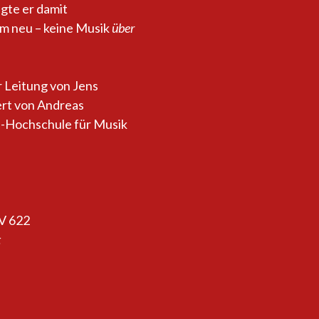
igte er damit
rm neu – keine Musik
über
r Leitung von Jens
ert von Andreas
-Hochschule für Musik
V 622
t