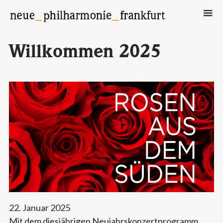
Neue Philharmonie Frankfurt
Das Klassik-Crossover-Orchester
Willkommen 2025
22. Januar 2025
Mit dem diesjährigen Neujahrskonzertprogramm