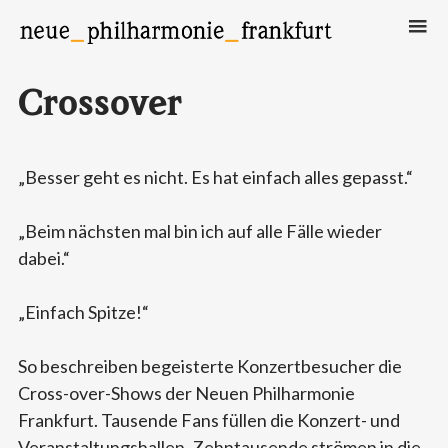
Neue Philharmonie Frankfurt
Das Klassik-Crossover-Orchester
Crossover
„Besser geht es nicht. Es hat einfach alles gepasst.“
„Beim nächsten mal bin ich auf alle Fälle wieder
dabei.“
„Einfach Spitze!“
So beschreiben begeisterte Konzertbesucher die
Cross-over-Shows der Neuen Philharmonie
Frankfurt. Tausende Fans füllen die Konzert- und
Veranstaltungshallen, Zehntausende strömen in die