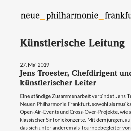
Neue Philharmonie Frankfurt
Das Klassik-Crossover-Orchester
Künstlerische Leitung
27. Mai 2019
Jens Troester, Chefdirigent un
künstlerischer Leiter
Eine ständige Zusammenarbeit verbindet Jens Tr
Neuen Philharmonie Frankfurt, sowohl als musika
Open-Air-Events und Cross-Over-Projekte, wie a
klassischer Sinfoniekonzerte. Mit dem jungen, a
das sich unter anderem als Tourneebegleiter vo